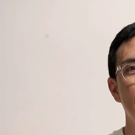
Marcelo Salazar
Marcelo Salazar es un referente de la comunicación en América Latina y es el fundador de
Central de Voces.
Su metodología traduce más de dos décadas de experiencia con la voz en una herramienta
práctica para liderazgo, cultura y ejecución empresarial.
Es un divulgador y pionero sobre la importancia de la voz como vehículo de autoconocimiento y
desarrollo personal.
Conoce más a detalle el trabajo de Marcelo Salazar aquí: