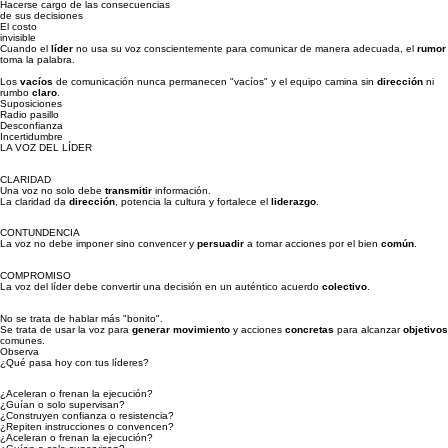
Obtener y verificar la información
necesaria para decidir
Resolución
Tomar decisiones y transmitirlas
claramente
Reconocimiento
Hacerse cargo de las consecuencias
de sus decisiones
El costo
invisible
Cuando el
líder
no usa su voz conscientemente para comunicar de manera adecuada, el
rumor
toma la palabra.
Los
vacíos
de comunicación nunca permanecen "vacíos" y el equipo camina sin
dirección
ni
rumbo
claro
.
Suposiciones
Radio pasillo
Desconfianza
Incertidumbre
LA VOZ DEL LÍDER
CLARIDAD
Una voz no solo debe
transmitir
información.
La claridad da
dirección
, potencia la cultura y fortalece el
liderazgo
.
CONTUNDENCIA
La voz no debe imponer sino convencer y
persuadir
a tomar acciones por el bien
común
.
COMPROMISO
La voz del líder debe convertir una decisión en un auténtico acuerdo
colectivo
.
No se trata de hablar más "bonito".
Se trata de usar la voz para
generar
movimiento
y acciones
concretas
para alcanzar
objetivos
comunes.
Observa
¿Qué pasa hoy con tus líderes?