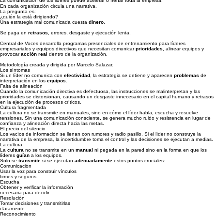
La comunicación de tus líderes puede acelerar o frenar toda la empresa.
En cada organización circula una narrativa.
La pregunta es:
¿quién la está dirigiendo?
Una estrategia mal comunicada cuesta
dinero
.
Se paga en
retrasos
, errores, desgaste y ejecución lenta.
Central de Voces desarrolla programas presenciales de entrenamiento para líderes
empresariales y equipos directivos que necesitan comunicar
prioridades
, alinear equipos y
provocar
acción real
dentro de la organización.
Metodología creada y dirigida por Marcelo Salazar.
Los síntomas
Si un líder no comunica con
efectividad
, la estrategia se detiene y aparecen
problemas
de
interpretación en los
equipos
.
Falta de alineación
Cuando la comunicación directiva es defectuosa, las instrucciones se malinterpretan y las
prioridades se distorsionan, causando un desgaste innecesario en el capital humano y retrasos
en la ejecución de procesos críticos.
Cultura fragmentada
La cultura no se transmite en manuales, sino en cómo el líder habla, escucha y resuelve
tensiones. Sin una comunicación consciente, se genera mucho ruido y resistencia en lugar de
confianza y alineación directa hacia las metas.
El precio del silencio
Los vacíos de información se llenan con rumores y radio pasillo. Si el líder no construye la
narrativa de la empresa, la incertidumbre toma el control y las decisiones se ejecutan a medias.
La cultura
La
cultura
no se transmite en un
manual
ni pegada en la pared sino en la forma en que los
líderes
guían
a los equipos. ​
Solo se
transmite
si se ejecutan
adecuadamente
estos puntos cruciales:
Comunicación
Usar la voz para construir vínculos
firmes y seguros
Escucha