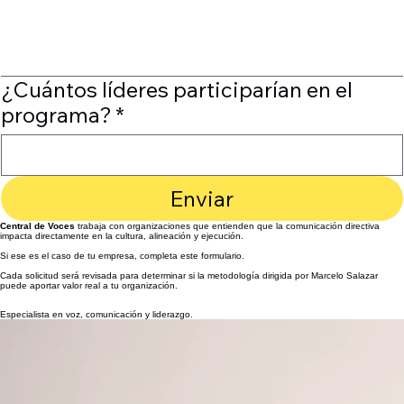
¿Cómo describirías la situación actual
de comunicación de tus líderes?
*
¿Cuántos líderes participarían en el
programa?
*
Enviar
Central de Voces
trabaja con organizaciones que entienden que la comunicación directiva
impacta directamente en la cultura, alineación y ejecución.
Si ese es el caso de tu empresa, completa este formulario.
Cada solicitud será revisada para determinar si la metodología dirigida por Marcelo Salazar
puede aportar valor real a tu organización.
Especialista en voz, comunicación y liderazgo.