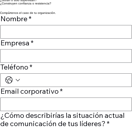
¿Aceleran o frenan la ejecución?
¿Guían o solo supervisan?
¿Construyen confianza o resistencia?
¿Repiten instrucciones o convencen?
¿Aceleran o frenan la ejecución?
¿Guían o solo supervisan?
¿Construyen confianza o resistencia?
Compártenos el caso de tu organización.
Nombre
*
Empresa
*
Teléfono
*
Email corporativo
*